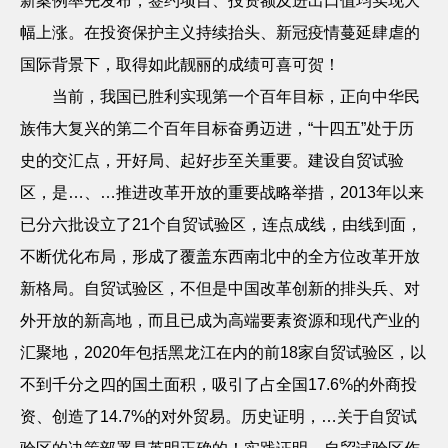
新案例率先发布，签约项目、投资额及进出口值均实现大
幅上涨。在投资保护主义持续抬头、新冠疫情蔓延肆虐的
国际背景下，取得如此靓丽的成绩可喜可贺！
当前，我国已胜利实现第一个百年目标，正向中华民
族伟大复兴的第二个百年目标奋勇迈进，
“十四五”处于历
史的交汇点，开好局、起好步至关重要。建设自贸试验
区，是…、…推进改革开放的重要战略举措，
2013
年以来
已分六批设立了
21
个自贸试验区，连点成线，由线到面，
不断优化布局，形成了覆盖东西南北中的全方位改革开放
新格局。自贸试验区，不但是中国改革创新的排头兵、对
外开放的新高地，而且已成为高端要素资源和现代产业的
汇聚地，
2020
年包括黑龙江在内的前
18
家自贸试验区，以
不到千分之四的国土面积，吸引了占全国
17.6%
的外商投
资、创造了
14.7%
的对外贸易。历史证明，…关于自贸试