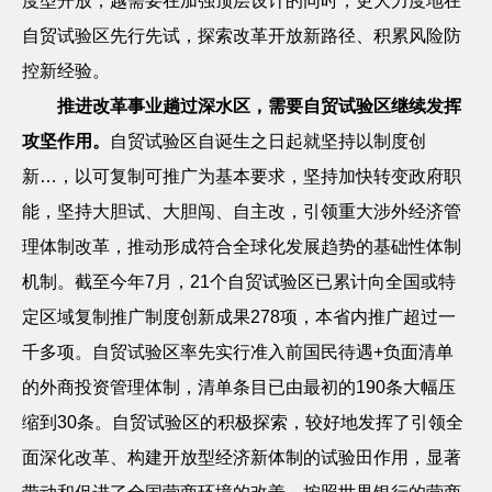
度型开放，越需要在加强顶层设计的同时，更大力度地在
自贸试验区先行先试，探索改革开放新路径、积累风险防
控新经验。
推进改革事业趟过深水区，需要自贸试验区继续发挥
攻坚作用。
自贸试验区自诞生之日起就坚持以制度创
新…，以可复制可推广为基本要求，坚持加快转变政府职
能，坚持大胆试、大胆闯、自主改，引领重大涉外经济管
理体制改革，推动形成符合全球化发展趋势的基础性体制
机制。截至今年
7
月，
21
个自贸试验区已累计向全国或特
定区域复制推广制度创新成果
278
项，本省内推广超过一
千多项。自贸试验区率先实行准入前国民待遇
+
负面清单
的外商投资管理体制，清单条目已由最初的
190
条大幅压
缩到
30
条。自贸试验区的积极探索，较好地发挥了引领全
面深化改革、构建开放型经济新体制的试验田作用，显著