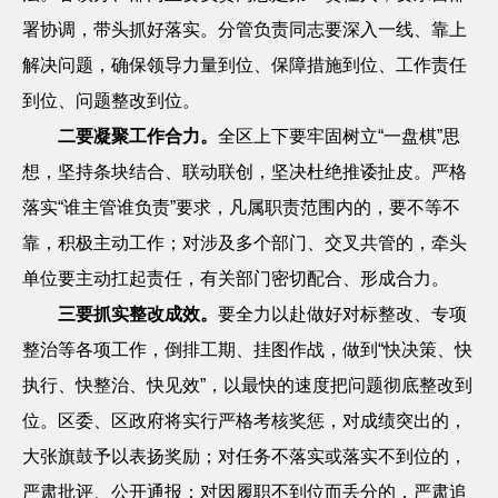
署协调，带头抓好落实。分管负责同志要深入一线、靠上
解决问题，确保领导力量到位、保障措施到位、工作责任
到位、问题整改到位。
二要凝聚工作合力。
全区上下要牢固树立
“一盘棋”思
想，坚持条块结合、联动联创，坚决杜绝推诿扯皮。严格
落实“谁主管谁负责”要求，凡属职责范围内的，要不等不
靠，积极主动工作；对涉及多个部门、交叉共管的，牵头
单位要主动扛起责任，有关部门密切配合、形成合力。
三要抓实整改成效。
要全力以赴做好对标整改、专项
整治等各项工作，倒排工期、挂图作战，做到
“快决策、快
执行、快整治、快见效”，以最快的速度把问题彻底整改到
位。区委、区政府将实行严格考核奖惩，对成绩突出的，
大张旗鼓予以表扬奖励；对任务不落实或落实不到位的，
严肃批评、公开通报；对因履职不到位而丢分的，严肃追