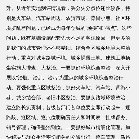
升
。从近年实地测评情况看，丢分失分点位还比较多，特
别是火车站、汽车站周边、农贸市场、背街小巷、社区环
境脏乱差问题，已经成为每年创城的
“顽疾”和“痛点”。这些
问题，既有基础设施配套先天不足的客观原因，但更多的
是我们的城市管理还不够精细。结合全区城乡环境大整治
行动，重点对城乡路域环境、城乡裸露土地、建筑工地扬
尘实施大排查、大整治。一要抓好环境综合整治。深入开
展以“治脏、治乱、治污”为重点的城乡环境综合整治行
动。要强化重点区域整治，抓好火车站、汽车站、背街小
巷、城乡结合部、老旧小区整治。要抓实路域环境整治，
建立路长负责制，各级各部门各单位要立即行动起来，逐
路段、逐区域、逐点位明确责任人和时间表，挂牌督办、
销号管理，确保整治到位。二要抓好城市精细化管理。加
快解决与群众生活密切相关的交通出行、停车管理、马路