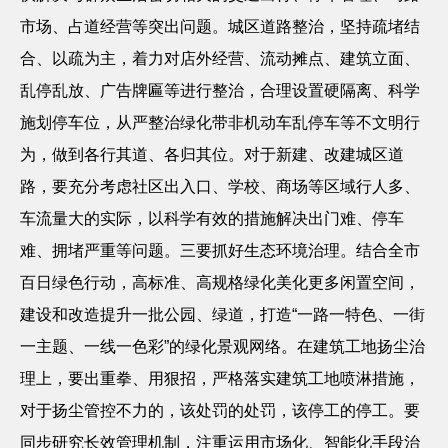
市场、占道经营等突出问题。城区道路整治，坚持疏堵结
合、以疏为主，着力对店外经营、流动摊点、建筑立面、
乱停乱放、广告牌匾等进行整治，合理设置硬隔离、科学
施划停车位，从严整治绿化带非机动车乱停车等不文明行
为，做到各行其道、各归其位。对于新建、改建城区道
路，要充分考虑社区出入口、学校、商场等区域行人多、
车流量大的实际，以科学有效的措施解决出门难、停车
难、拥堵严重等问题。三要抓好生态环境治理。结合全市
百日绿色行动，高标准、高规格绿化美化更多闲置空间，
建设和改造提升一批公园、绿道，打造“一路一特色、一街
一主题、一线一色彩”的绿化景观网络。在建筑工地扬尘治
理上，要出重拳、用狠招，严格落实建筑工地喷淋措施，
对于扬尘管控不力的，该处罚的处罚，该停工的停工。要
同步研究长效管理机制，注重运用市场化、智能化手段治