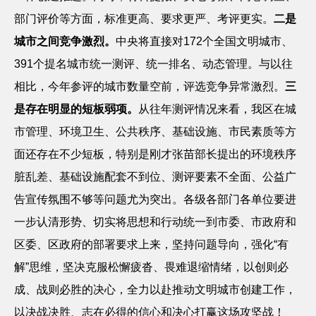
部门评价等方面，标准更高、要求更严、考评更实。
二是
城市之间竞争激烈。
中央
将直接对
172个全国文明城市、
391个提名城市统一测评、统一排名、动态管理。与以往
相比，今年参评的城市数量空前，评选竞争异常激烈。
三
是存在明显的短板弱项。
从往年测评情况来看，我区在城
市管理、环境卫生、公共秩序、基础设施、市民素质等方
面还存在不少短板，特别是刚才张苗部长提出的环境秩序
脏乱差、基础设施配套不到位、测评要素不全面、公益广
告宣传氛围不够等问题尤为突出。各级各部门各单位要进
一步认清形势、切实将思想和行动统一到市委、市政府和
区委、区政府的部署要求上来，坚持问题导向，强化
“有
解”思维，坚决克服松懈疲沓、畏难退缩情绪，以创则必
成、战则必胜的决心，全力以赴推动文明城市创建工作，
以决战决胜、志在必得的信心和决心打赢这场攻坚战！