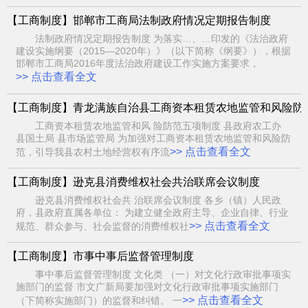
【工商制度】邯郸市工商局法制政府情况定期报告制度
法制政府情况定期报告制度 为落实…、…印发的《法治政府
建设实施纲要（2015—2020年）》（以下简称《纲要》），根据
邯郸市工商局2016年度法治政府建设工作实施方案要求，
>> 点击查看全文
【工商制度】青龙满族自治县工商资本租赁农地监管和风险防
工商资本租赁农地监管和风 险防范五项制度 县政府农工办
县国土局 县市场监管局 为加强对工商资本租赁农地监管和风险防
>> 点击查看全文
范，引导我县农村土地经营权有序流
【工商制度】逊克县消费维权社会共治联席会议制度
逊克县消费维权社会共 治联席会议制度 各乡（镇）人民政
府，县政府直属各单位： 为建立健全政府主导、企业自律、行业
>> 点击查看全文
规范、群众参与、社会监督的消费维权社
【工商制度】市事中事后监督管理制度
事中事后监督管理制度 文化类 （一）对文化行政审批事项实
施部门的监督 市文广新局要加强对文化行政审批事项实施部门
>> 点击查看全文
（下简称实施部门）的监督和纠错。 一