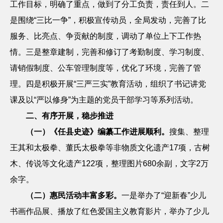
工作目标，明确了重点，做到了分工负责，责任到人。二
是围绕“三比一争”，积极宣传动员，全局发动，完善了比
服务、比亮点、争贡献的制度，调动了单位上下工作热
情。三是整章建制，完善和修订了考勤制度、学习制度、
请销假制度、公车管理制度等，优化了环境，完善了管
理。四是积极开展“三严三实”教育活动，组织了书记讲党
课及以“严以修身”为主题的党员干部学习等系列活动。
二、有序开展，稳步推进
（一）《任县史迹》编纂工作进展顺利。
搜集、整理
王其和太极拳、董氏太极拳等非物质文化遗产
17
项，古树
木、传说等文化遗产
122
项，整理图片
680
余副，文字
2
万
余字。
（二）惠民活动丰富多彩。
一是举办了
“迎新春”少儿
书画作品展、播放了红色爱国主义教育影片，举办了少儿