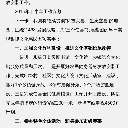
放安装工作。
2015
年下半年工作谋划：
下一步，我局将继续贯彻
“科技兴县、生态立县”的理
念，围绕“
1468
”发展战略，为“三个任县”发展蓝图的早日实
现狠抓文化惠民五项实事：
一、加强文化阵地建设，推进文化基础设施改善
一是进一步提升县级图书馆、文化馆、乡镇综合文化
站服务质量和层次。二是开展好农民健身器材发放安装工
作，完成
80%
村（社区）文化大院（文化活动室）建设；
抓好
1
个乡镇健身苑、
3
个村居健身苑、
2
个广场游园建
设。三是完成任县全民健身馆设计工作并开工建设。四是
完成年初指定的铺设光缆
200
千米，新增有线电视
4500
户
计划。
二、举办特色文体活动，积极参加市级赛事