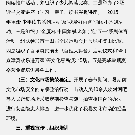
阅读推广活动，并组织了少儿阅读比赛。二是举办了
3
场
读书交流讲座（学习、亲子、读书兴趣讲座）、
2015
年“燕赵少年读书系列活动”及“我爱好诗词”诵读和答题活
动。三是组织了“金厦杯”中国象棋比赛；迎“五一”系列体育
活动；组队参加市十四届全民运动会乒乓球和登山比赛。
四是组织了百场惠民演出《百姓大舞台》启动仪式和“牵手
京津冀欢乐进万家”等文化惠民演出
5
场。五是完成暑期夏
令营免费培训筹备工作。
（三）文化市场繁荣稳定。
开展了春节期间、暑期前
文化市场安全的专项整治行动，出动人员
40
余人次对网吧
等人员密集场所采取定期检查与随时抽查相结合的办法，
进行安全隐患大排查，进一步优化了我县文化市场的经营
环境。
三、重视宣传，组织培训