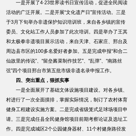
一是开展了
4
·
23
世界读书日宣传活动，促进全民阅读
活动的广泛开展。二是开展“文化遗产日”宣传活动。三是
于
3
月下旬举办非遗保护知识培训班，来自各乡镇的宣传
委员、文化站工作人员参加了此次培训。四是举办了王其
和太极拳非遗项目展示活动，来自天津、石家庄、邢台及
周边县市区的
100
多名爱好者参加。五是完成申报“和合二
仙故里的传说”、“留垒酱菜制作技艺”、“乱弹”、“南路丝
弦”四个项目邢台市第五批市级非遗名录申报工作。
四、突出重点，狠抓实事
一是全面展开了基础文体设施项目建设。对各乡镇、
村进行了一次全面摸排，掌握实际情况，制订了农村体育
健身工程建设实施方案。二是完成省级笼式足球场项目申
请。三是完成任县全民健身馆项目前期考察论证及选址工
作。四是完成城区
2
个公园健身器材、
11
个村健身路径发