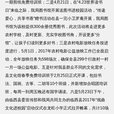
一期剪纸免费培训班；二是
4
月
21
日，在“
4.23
世界读书
日”来临之际，我局图书馆开展送图书进校园活动，“传递
爱心，共享书香”赠书活动在县一完小卫罗庵开展，我局图
书馆为该校提供
300
余册优秀图书，此次活动将走进更多
农村学校，及时更新、充实学校图书角，开设更多“分
馆”，让孩子们读到更多好书；三是农村电影放映任务按进
度进行，
5
月
1
日，
2017
年农村电影公益放映工作已全面启
动，全年放映任务为
598
场次，确保全县
299
个行政村一村
一月一场公益电影。五是针对我县群众不同的文化需求，
县文化馆春季免费培训班于
2
月
25
日正式开课，包括书
法、国画、古筝、二胡等
10
个班级，并新增加合唱团培训
班，每周一到周五晚还有国学诵读。六是
5
月
23
日下午，
由临西县委宣传部和我局共同主办的临西县
2017
年“戏曲
文化进校园”启动仪式在龙旺小学正式拉开帷幕，共计
10
场