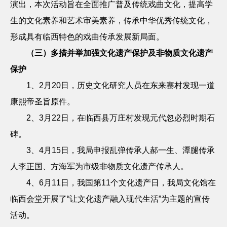
演出，本次活动旨在全面推广普及传统戏曲文化，提高学
生的文化素养和艺术审美素养，传承中华优秀传统文化，
形成具有临西特色的戏曲传承发展新局面。
（三）多措并举加强文化遗产保护及非物质文化遗产
保护
1
、
2
月
20
日，历史文化研究人员在东来寨村发现一道
康熙帝圣旨原件。
2
、
3
月
22
日，在临西县万庄村发现元代忽必烈时期石
碑。
3
、
4
月
15
日，我局申报乱弹传承人郝一生、潭腿传承
人李正国、方海军为市级非物质文化遗产传承人。
4
、
6
月
11
日，我国第
11
个文化遗产日，我局文化馆在
临西会堂开展了“让文化遗产融入现代生活”为主题的宣传
活动。