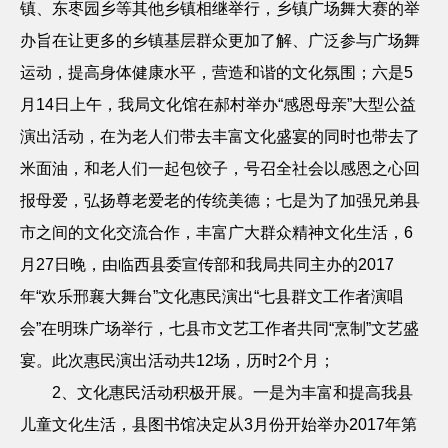
镇、东枣园乡等其他乡镇相继举行，乡镇广场舞大赛的举
办旨在让更多的乡镇基层群众更加了解、广泛参与广场舞
运动，提高身体健康水平，营造和谐的文化氛围；六是
5
月
14
日上午，我局文化馆在郝村举办“感恩母亲”大型公益
演出活动，在为老人们带去丰富文化盛宴的同时也带去了
米面油，和老人们一起包饺子，号召全社会以感恩之心回
报母爱，弘扬尊老爱老的传统美德；七是为了加强兄弟县
市之间的文化交流合作，丰富广大群众精神文化生活，
6
月
27
日晚，由临西县委宣传部和我局共同主办的
2017
年“欢乐邢襄大舞台”文化惠民演出“七县群文工作者演唱
会”在明珠广场举行，七县市文艺工作者共同“烹制”文艺盛
宴。此次惠民演出活动共
12
场，历时
2
个月；
2
、文化惠民活动积极开展。
一是为丰富和提高我县
儿童文化生活，县图书馆决定从
3
月份开始举办
2017
年第