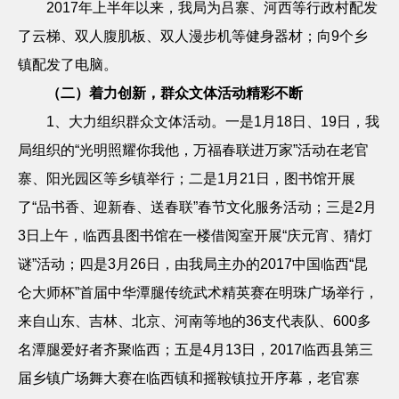
2017
年上半年以来，我局为吕寨、河西等行政村配发
了云梯、双人腹肌板、双人漫步机等健身器材；向
9
个乡
镇配发了电脑。
（二）着力创新，群众文体活动精彩不断
1
、大力组织群众文体活动。
一是
1
月
18
日、
19
日，我
局组织的“光明照耀你我他，万福春联进万家”活动在老官
寨、阳光园区等乡镇举行；二是
1
月
21
日，图书馆开展
了“品书香、迎新春、送春联”春节文化服务活动；三是
2
月
3
日上午，临西县图书馆在一楼借阅室开展“庆元宵、猜灯
谜”活动；四是
3
月
26
日，由我局主办的
2017
中国临西“昆
仑大师杯”首届中华潭腿传统武术精英赛在明珠广场举行，
来自山东、吉林、北京、河南等地的
36
支代表队、
600
多
名潭腿爱好者齐聚临西；五是
4
月
13
日，
2017
临西县第三
届乡镇广场舞大赛在临西镇和摇鞍镇拉开序幕，老官寨