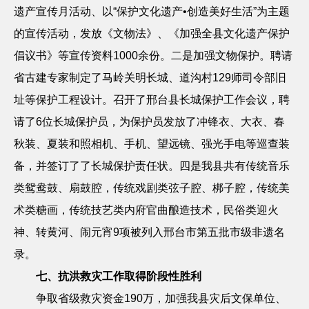
遗产宣传月活动、以
“保护文化遗产•创造美好生活”为主题
的宣传活动，发放《文物法》、《加强全县文化遗产保护
倡议书》等宣传资料
1000
余份。二是加强文物保护。聘请
省古建专家制定了马岭关明长城、道沟村
129
师司令部旧
址等保护工程设计。召开了邢台县长城保护工作会议，聘
请了
6
位长城保护员，为保护员发放了冲锋衣、大衣、春
秋装、夏装和照相机、手机、望远镜、强光手电等巡查装
备，并签订了了长城保护责任状。四是我县共有传统音乐
类鸳鸯鼓、扇鼓腔，传统戏剧类弦子腔、梆子腔，传统美
术类糖画，传统技艺类内府官曲酿造技术，民俗类迎火
神、转黄河、闹元宵
9
项被列入邢台市第五批市级非遗名
录。
七、抗洪救灾工作取得阶段性胜利
争取省级救灾资金
190
万，加强我县灾后文保单位、