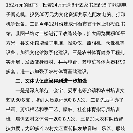
152
万元的图书，投资
24
万元为
6
个农家书屋配备了歌德电
子阅览机。投资
30
万元为文化资源共享点配发电脑、打印
机等设备。二是今年
12
月份建成邢台市首个网上移动图书
馆。县图书馆对二楼进行了改造装修，扩大阅览面积
80
平
方米。县文化馆增设了电脑、投影仪、照相机、录像机等
设备，加强文化馆数字化建设。三是农村体育健身工程扎
实开展，发放健身器材、乒乓球台、篮球桩等体育器材
90
多套，进一步加强了农村体育基础建设。
二、文体队伍建设得到进一步加强
一是是深入羊范、会宁、晏家屯等乡镇和农村培训文
艺队
30
多支，培训人员累计
500
多人次。二是先后举办了
书画、剪纸根艺和手工艺、腰鼓、社会体育指导员培训
班，培训农村文体骨干
200
多人次。三是加大农村队伍帮
扶力度，为
60
多个农村文艺宣传队发放音响、乐器、服装