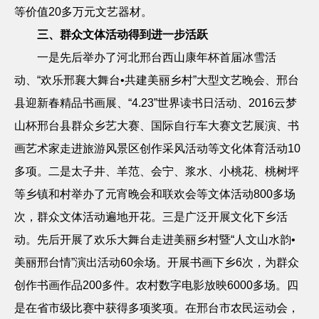
等价值
20
多万元文艺器材。
三、群众文体活动得到进一步活跃
一是先后举办了河北邢台西山康年杯首届冰雪活
动、
“欢乐邢襄大舞台•共建美丽乡村”大型文艺晚会、邢台
县迎新春精品书画展、“
4.23
”世界读书日活动、
2016
云梦
山杯邢台县群众乡艺大赛、国际自行车大赛文艺展演、书
画艺术家走进旅游风景区创作采风活动等文化体育活动
10
多项。二是太子井、羊范、会宁、浆水、小桃花、桃树坪
等乡镇和村举办了元宵晚会和联欢会等文体活动
800
多场
次，群众文体活动遍地开花。三是广泛开展文化下乡活
动。先后开展了欢乐大舞台走进美丽乡村暨“人文山水韵•
美丽邢台情”演出活动
60
余场。开展书画下乡
6
次，为群众
创作书画作品
200
多件。农村数字电影放映
6000
多场。四
是在省市级比赛中获得多项奖项。在邢台市农民运动会，