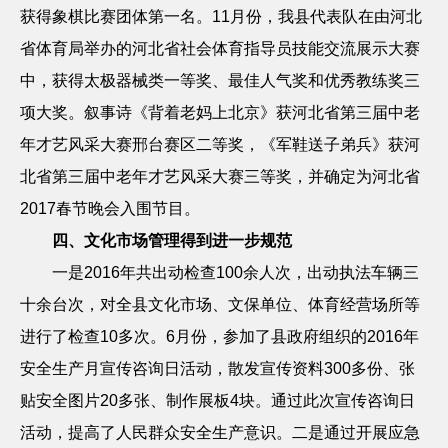
获得象棋比赛团体第一名。
11
月份，我县代表队在由河北
省体育局举办的河北省社会体育指导员技能交流展示大赛
中，获得太极器械类一等奖、最佳人气奖和优秀教练奖三
项大奖。叙事诗《背着老妈上北京》获河北省第三届中老
年才艺风采大赛邢台赛区二等奖，《军鞋送子弟兵》获河
北省第三届中老年才艺风采大赛三等奖，并确定为河北省
2017
春节晚会入围节目。
四、文化市场管理得到进一步规范
一是
2016
年共出动检查
100
余人次，出动执法车辆三
十余台次，对全县文化市场、文保单位、体育经营场所等
进行了检查
10
多次。
6
月份，参加了县政府组织的
2016
年
安全生产月宣传咨询日活动，散发宣传资料
300
多份、张
贴安全图片
20
多张、制作展板
4
块。通过此次宣传咨询日
活动，提高了人民群众安全生产意识。二是通过开展应急