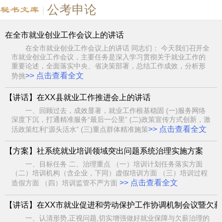
公考申论
|
在全市就业创业工作会议上的讲话
在全市就业创业工作会议上的讲话 同志们： 今天我们召开全
市就业创业工作会议，主要任务是深入学习贯彻关于就业工作的
重要论述，全面落实中央、省决策部署，总结工作成效，分析形
>> 点击查看全文
势挑
【讲话】在XX县就业工作推进会上的讲话
一、回顾过去，成效显著，就业工作根基稳固 (一)服务网络
深度下沉，打通精准服务“最后一公里” (二)政策宣传方式创新，激
>> 点击查看全文
活政策红利“源头活水” (三)重点群体精准施策
【方案】社系统就业培训领域突出问题系统治理实施方案
一、目标任务 二、治理重点 （一）培训计划任务落实方面
（二）培训机构（含企业，下同）虚假培训方面 （三）培训过程
>> 点击查看全文
造假方面 （四）培训监管不严方面
【讲话】在XX市就业促进和劳动保护工作协调机制会议暨欠薪 
一、认清形势,正视问题,切实增强做好就业保障与欠薪治理的