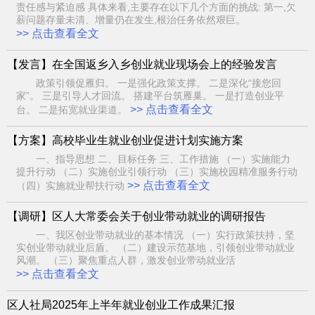
责任感与紧迫感 具体来看,主要存在以下几个方面的挑战: 第一,欠
薪问题存量未清、增量仍在发生,根治任务依然艰巨。
>> 点击查看全文
【发言】在全国返乡入乡创业就业现场会上的经验发言
政策引领促雁归。 一是强化政策支撑。 二是深化“接您回
家”。 三是引导人才回流。 搭建平台筑雁巢。 一是打造创业平
>> 点击查看全文
台。 二是拓宽就业渠道。
【方案】高校毕业生就业创业促进计划实施方案
一、指导思想 二、目标任务 三、工作措施 （一）实施能力
提升行动 （二）实施创业引领行动 （三）实施校园精准服务行动
>> 点击查看全文
（四）实施就业帮扶行动
【调研】区人大常委会关于创业带动就业的调研报告
一、我区创业带动就业的基本情况 （一）实行政策扶持，坚
实创业带动就业后盾。 （二）建设示范基地，引领创业带动就业
风潮。 （三）聚焦重点人群，激发创业带动就业活
>> 点击查看全文
区人社局2025年上半年就业创业工作成果汇报